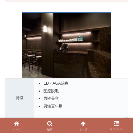
ED・AGA治療
医療脱毛
特徴
男性美容
男性更年期
所在地
東京都中央区銀座4-3-9天賞堂ビル4階
MAP
ホーム
検索
トップ
サイドバー
豊洲駅より有楽町線乗車6分、銀座一丁目駅下車徒歩