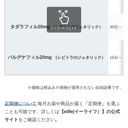
タダラフィル20mg
（シアリスのジェネリック）
30分～
最
スクロールできます
バルデナフィル20mg （
レビトラのジェネリック）
15分～
※価格は税込み※保険が適用されない自由診療です。
定期便について
毎月お薬や商品が届く『定期便』を選ぶ
ことも可能です。詳しくは
【elife(イーライフ）】の公式
サイト
をご確認ください
。