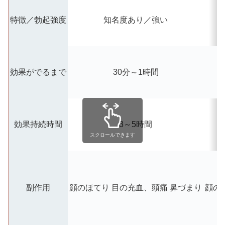
特徴／勃起強度
知名度あり／強い
効果がでるまで
30分～1時間
効果持続時間
3～5時間
スクロールできます
副作用
顔のほてり
目の充血、頭痛
鼻づまり
顔の