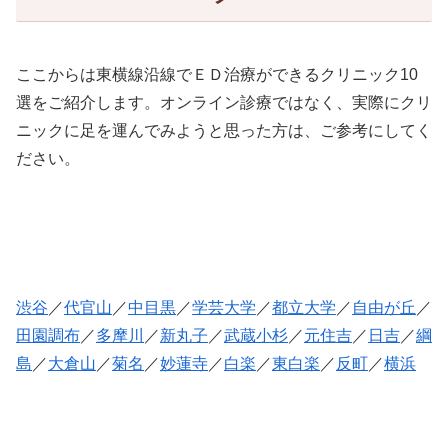
ここからは東横線沿線でＥＤ治療ができるクリニック10
選をご紹介します。オンライン診療ではなく、実際にクリ
ニックに足を運んでみようと思った方は、ご参考にしてく
ださい。
渋谷
／
代官山
／
中目黒
／
学芸大学
／
都立大学
／
自由が丘
／
田園調布
／
多摩川
／
新丸子
／
武蔵小杉
／
元住吉
／
日吉
／
綱
島
／
大倉山
／
菊名
／
妙蓮寺
／
白楽
／
東白楽
／
反町
／
横浜