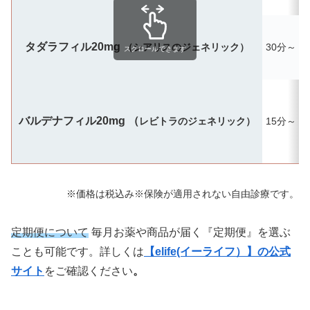
タダラフィル20mg
（シアリスのジェネリック）
30分～
最
スクロールできます
バルデナフィル20mg （
レビトラのジェネリック）
15分～
※価格は税込み※保険が適用されない自由診療です。
定期便について
毎月お薬や商品が届く『定期便』を選ぶ
ことも可能です。詳しくは
【elife(イーライフ）】の公式
サイト
をご確認ください
。