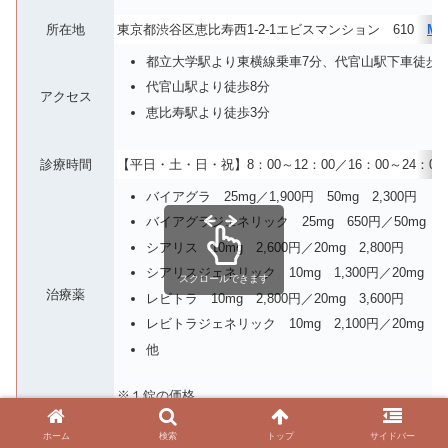
所在地
東京都渋谷区恵比寿西1-2-1エビスマンション 610
MA
都立大学駅より東横線乗車7分、代官山駅下車徒歩8
代官山駅より徒歩8分
アクセス
恵比寿駅より徒歩3分
診療時間
【平日・土・日・祝】8：00～12：00／16：00～24：00
バイアグラ 25mg／1,900円 50mg 2,300円
バイアグラジェネリック 25mg 650円／50mg 7
シアリス 10mg 2,600円／20mg 2,800円
シアリスジェネリック 10mg 1,300円／20mg 1,
スクロールできます
治療薬
レビトラ 10mg 2,800円／20mg 3,600円
レビトラジェネリック 10mg 2,100円／20mg 2,
他
※１錠の価格
オンライン診療
あり
ホーム
検索
トップ
サイドバー