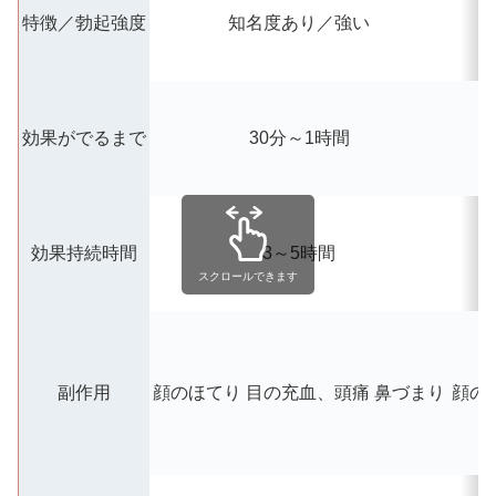
特徴／勃起強度
知名度あり／強い
効果がでるまで
30分～1時間
効果持続時間
3～5時間
スクロールできます
副作用
顔のほてり
目の充血、頭痛
鼻づまり
顔の