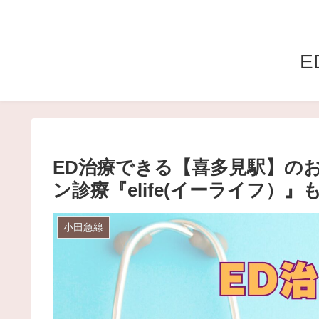
E
ED治療できる【喜多見駅】の
ン診療『elife(イーライフ）』
小田急線