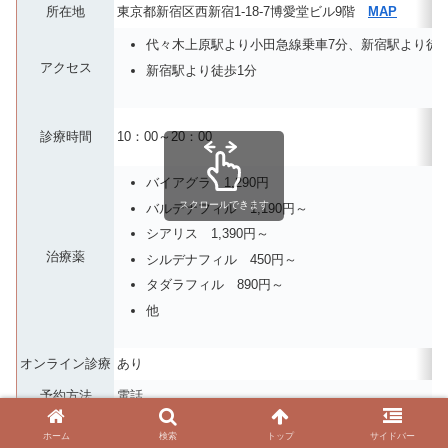
所在地
東京都新宿区西新宿1-18-7博愛堂ビル9階
MAP
代々木上原駅より小田急線乗車7分、新宿駅より徒歩
アクセス
新宿駅より徒歩1分
診療時間
10：00～20：00
バイアグラ 1,290円
スクロールできます
バルデナフィル 1,190円～
シアリス 1,390円～
治療薬
シルデナフィル 450円～
タダラフィル 890円～
他
オンライン診療
あり
予約方法
電話
その他の診療科
AGA治療
ホーム
検索
トップ
サイドバー