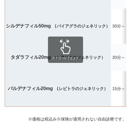
シルデナフィル50mg （
バイアグラのジェネリック）
30分～
タダラフィル20mg
（シアリスのジェネリック）
30分～
最
スクロールできます
バルデナフィル20mg （
レビトラのジェネリック）
15分～
※価格は税込み※保険が適用されない自由診療です。