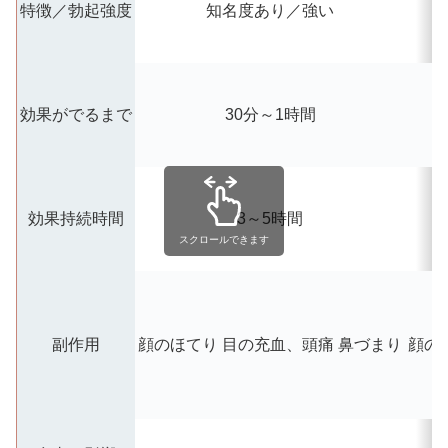
特徴／勃起強度
知名度あり／強い
効果がでるまで
30分～1時間
効果持続時間
3～5時間
スクロールできます
副作用
顔のほてり
目の充血、頭痛
鼻づまり
顔の