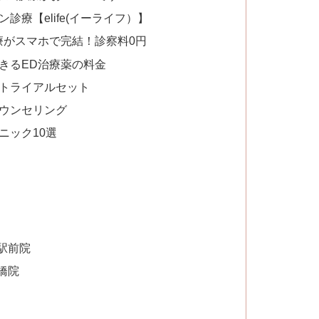
診療【elife(イーライフ）】
D治療がスマホで完結！診察料0円
方できるED治療薬の料金
試しトライアルセット
カウンセリング
ニック10選
駅前院
橋院