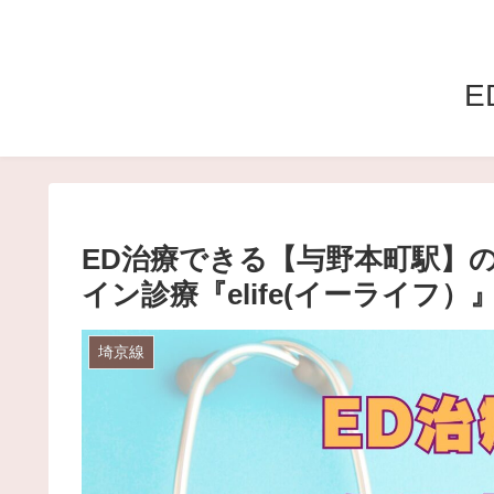
E
ED治療できる【与野本町駅】
イン診療『elife(イーライフ）
埼京線