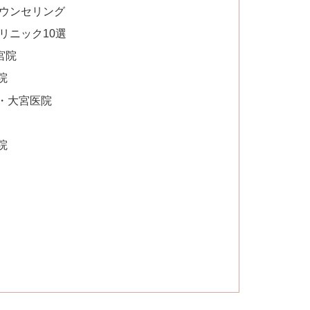
カウンセリング
リニック10選
宮院
院
・大宮医院
院