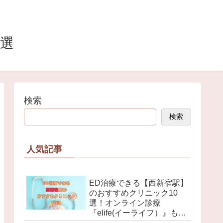
0選
検索
検索
人気記事
ED治療できる【西新宿駅】
のおすすめクリニック10
選！オンライン診療
『elife(イーライフ）』も解
説