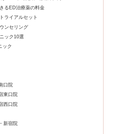
方できるED治療薬の料金
試しトライアルセット
カウンセリング
ニック10選
ニック
南口院
宿東口院
宿西口院
・新宿院