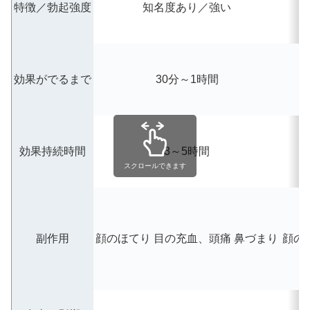
特徴／勃起強度
知名度あり／強い
効果がでるまで
30分～1時間
効果持続時間
3～5時間
スクロールできます
副作用
顔のほてり
目の充血、頭痛
鼻づまり
顔の