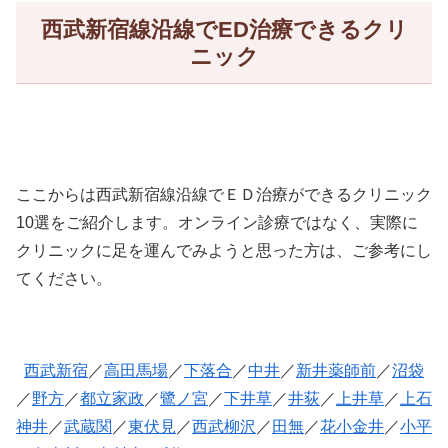
西武新宿線沿線でED治療できるクリ
ニック
ここからは西武新宿線沿線でＥＤ治療ができるクリニック
10選をご紹介します。オンライン診療ではなく、実際に
クリニックに足を運んでみようと思った方は、ご参考にし
てください。
西武新宿
／
高田馬場
／
下落合
／
中井
／
新井薬師前
／
沼袋
／
野方
／
都立家政
／
鷺ノ宮
／
下井草
／
井荻
／
上井草
／
上石
神井
／
武蔵関
／
東伏見
／
西武柳沢
／
田無
／
花小金井
／
小平