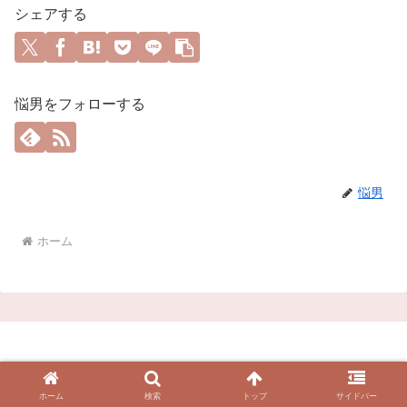
シェアする
悩男をフォローする
悩男
ホーム
運営者情報
プライバシーポリシー
ホーム
検索
トップ
サイドバー
© 2024 ED治療できるおススメクリニック10選.