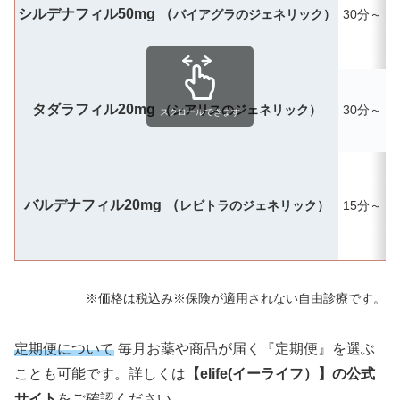
シルデナフィル50mg （
バイアグラのジェネリック）
30分～
タダラフィル20mg
（シアリスのジェネリック）
30分～
最
スクロールできます
バルデナフィル20mg （
レビトラのジェネリック）
15分～
※価格は税込み※保険が適用されない自由診療です。
定期便について
毎月お薬や商品が届く『定期便』を選ぶ
ことも可能です。詳しくは
【elife(イーライフ）】の公式
サイト
をご確認ください
。