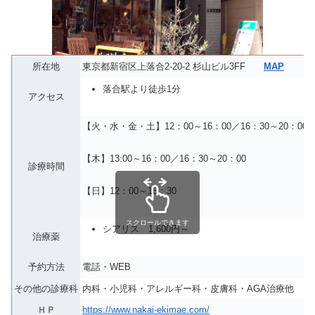
所在地
東京都新宿区上落合2-20-2 杉山ビル3FF
MAP
落合駅より徒歩1分
アクセス
【火・水・金・土】12：00～16：00／16：30～20：00
【木】13:00～16：00／16：30～20：00
診療時間
【日】12：00～16：30
スクロールできます
シアリス 1,600円～
治療薬
予約方法
電話・WEB
その他の診療科
内科・小児科・アレルギー科・皮膚科・AGA治療他
ＨＰ
https://www.nakai-ekimae.com/