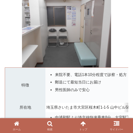
来院不要、電話1本10分程度で診察・処方
郵送にて最短当日にお届け
特徴
男性医師のみで安心
所在地
埼玉県さいたま市大宮区桜木町1-1-5 山中ビル5
中浦和駅より埼京線快速乗車8分、大宮駅下車
アクセス
大宮駅西口より徒歩1分
ホーム
検索
トップ
サイドバー