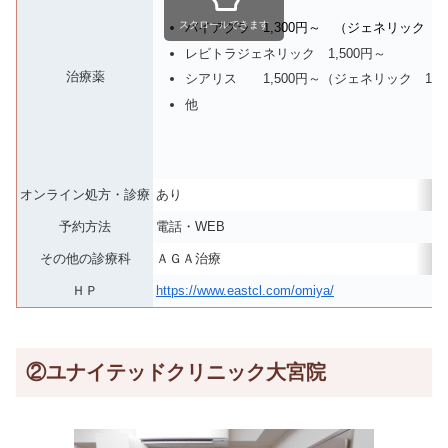
スクロールできます
バイアグラ 1,300円～ （ジェネリック 
レビトラジェネリック 1,500円～
治療薬
シアリス 1,500円～（ジェネリック 1,3
他
オンライン処方・診療
あり
予約方法
電話・WEB
その他の診療科
ＡＧＡ治療
ＨＰ
https://www.eastcl.com/omiya/
②ユナイテッドクリニック大宮院