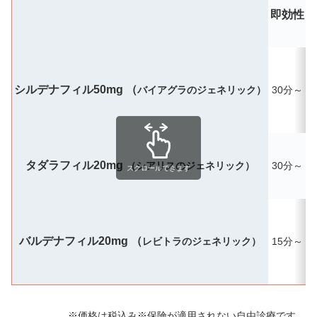
即効性
シルデナフィル50mg （
バイアグラのジェネリック）
30分～
タダラフィル20mg
（シアリスのジェネリック）
30分～
最
スクロールできます
バルデナフィル20mg （
レビトラのジェネリック）
15分～
※価格は税込み※保険が適用されない自由診療です。