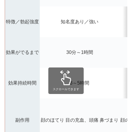
特徴／勃起強度
知名度あり／強い
効果がでるまで
30分～1時間
効果持続時間
3～5時間
スクロールできます
副作用
顔のほてり
目の充血、頭痛
鼻づまり
顔の