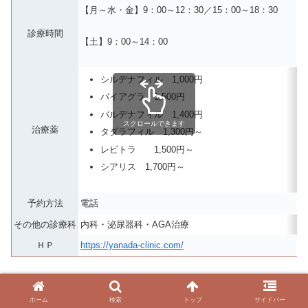
【月～水・金】9：00～12：30／15：00～18：30
診療時間
【土】9：00～14：00
シルデナフィル 1,000円
バイアグラ 1,500円
バルデナフィル 1,400円
スクロールできます
治療薬
タダラフィル 1,300円～
レビトラ 1,500円～
シアリス 1,700円～
予約方法
電話
その他の診療科
内科・泌尿器科・AGA治療
ＨＰ
https://yanada-clinic.com/
③新宿ライフクリニック
ホーム
検索
トップ
サイドバー