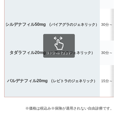
シルデナフィル50mg （
バイアグラのジェネリック）
30分～
タダラフィル20mg
（シアリスのジェネリック）
30分～
最
スクロールできます
バルデナフィル20mg （
レビトラのジェネリック）
15分～
※価格は税込み※保険が適用されない自由診療です。