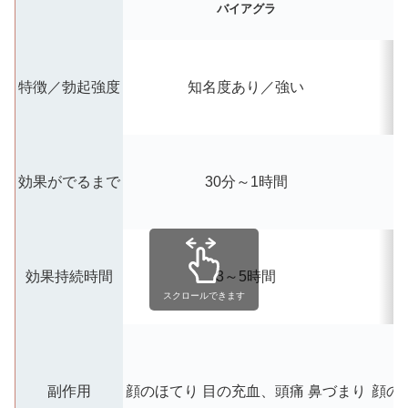
バイアグラ
特徴／勃起強度
知名度あり／強い
効果がでるまで
30分～1時間
効果持続時間
3～5時間
スクロールできます
副作用
顔のほてり
目の充血、頭痛
鼻づまり
顔の