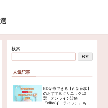
0選
検索
検索
人気記事
ED治療できる【西新宿駅】
のおすすめクリニック10
選！オンライン診療
『elife(イーライフ）』も解
説