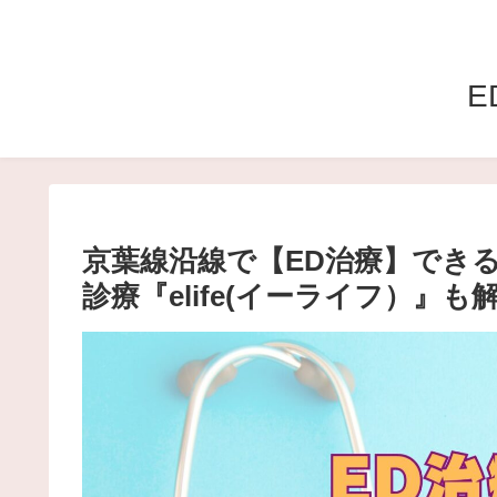
E
京葉線沿線で【ED治療】でき
診療『elife(イーライフ）』も