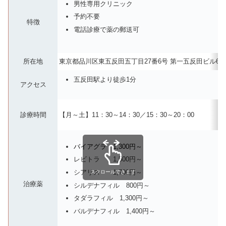
男性専用クリニック
予約不要
特徴
電話診療で薬の郵送可
所在地
東京都品川区東五反田五丁目27番6号 第一五反田ビル
五反田駅より徒歩1分
アクセス
診療時間
【月～土】11：30～14：30／15：30～20：00
バイアグラ 1,300円～
レビトラ 1,500円～
シアリス 1,700円～
スクロールできます
治療薬
シルデナフィル 800円～
タダラフィル 1,300円～
バルデナフィル 1,400円～