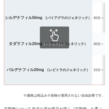
シルデナフィル50mg （
バイアグラのジェネリック）
30分～
タダラフィル20mg
（シアリスのジェネリック）
30分～
最
スクロールできます
バルデナフィル20mg （
レビトラのジェネリック）
15分～
※価格は税込み※保険が適用されない自由診療です。
定期便について
毎月お薬や商品が届く『定期便』を選ぶ