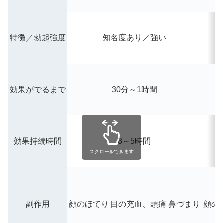
特徴／勃起強度
知名度あり／強い
効果がでるまで
30分～1時間
効果持続時間
3～5時間
スクロールできます
副作用
顔のほてり
目の充血、頭痛
鼻づまり
顔の