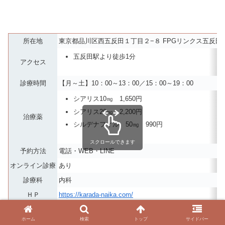
所在地
東京都品川区西五反田１丁目２−８ FPGリンクス五反田 
五反田駅より徒歩1分
アクセス
診療時間
【月～土】10：00～13：00／15：00～19：00
シアリス10㎎ 1,650円
シアリス20㎎ 2,200円
治療薬
シルデナフィル 50㎎ 990円
スクロールできます
予約方法
電話・WEB・LINE
オンライン診療
あり
診療科
内科
ＨＰ
https://karada-naika.com/
ホーム
検索
トップ
サイドバー